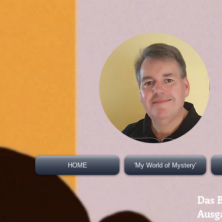
HOME
'My World of Mystery'
Das B
Ausg